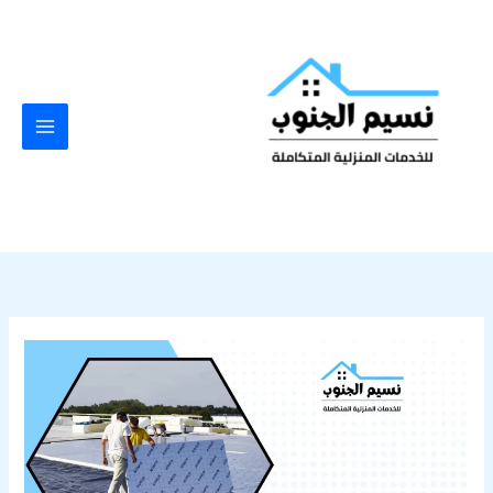
خطي
لى
لمحتوى