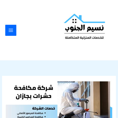
خطي
لى
لمحتوى
شركة
مكافحة
حشرات
بجازان