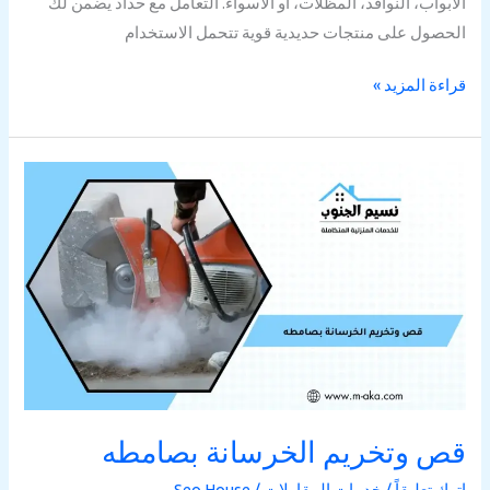
الأبواب، النوافذ، المظلات، أو الأسواء. التعامل مع حداد يضمن لك
الحصول على منتجات حديدية قوية تتحمل الاستخدام
قراءة المزيد »
قص
وتخريم
الخرسانة
بصامطه
قص وتخريم الخرسانة بصامطه
اترك تعليقاً
/
خدمات المقاولات
/
Seo House