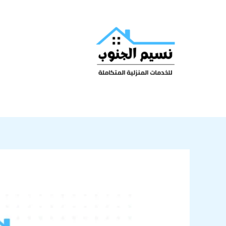
خطي
لى
لمحتوى
شركة
عزل