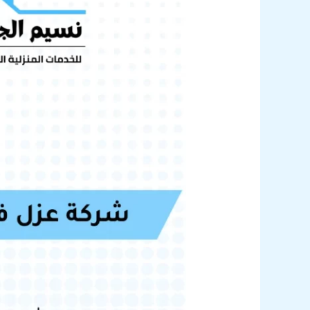
فوم
بجازان