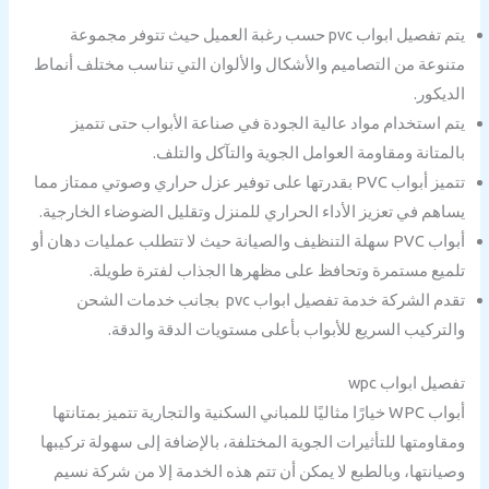
يتم تفصيل ابواب pvc حسب رغبة العميل حيث تتوفر مجموعة
متنوعة من التصاميم والأشكال والألوان التي تناسب مختلف أنماط
الديكور.
يتم استخدام مواد عالية الجودة في صناعة الأبواب حتى تتميز
بالمتانة ومقاومة العوامل الجوية والتآكل والتلف.
تتميز أبواب PVC بقدرتها على توفير عزل حراري وصوتي ممتاز مما
يساهم في تعزيز الأداء الحراري للمنزل وتقليل الضوضاء الخارجية.
أبواب PVC سهلة التنظيف والصيانة حيث لا تتطلب عمليات دهان أو
تلميع مستمرة وتحافظ على مظهرها الجذاب لفترة طويلة.
تقدم الشركة خدمة تفصيل ابواب pvc بجانب خدمات الشحن
والتركيب السريع للأبواب بأعلى مستويات الدقة والدقة.
تفصيل ابواب wpc
أبواب WPC خيارًا مثاليًا للمباني السكنية والتجارية تتميز بمتانتها
ومقاومتها للتأثيرات الجوية المختلفة، بالإضافة إلى سهولة تركيبها
وصيانتها، وبالطبع لا يمكن أن تتم هذه الخدمة إلا من شركة نسيم