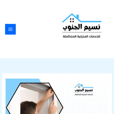
خطي
لى
لمحتوى