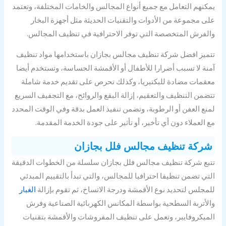
كنهم التعامل مع جميع أنواع المجالس والخامات المختلفة، وتعتمد
ى مجموعة من الأدوات والتقنيات الحديثة مثل أجهزة البخار
لفرش المتخصصة التي توفر الاحترافية في تنظيف المجالس.
ميز افضل شركة تنظيف مجالس بجازان باستخدامها مواد تنظيف
نة لا تسبب أضرارا للأطفال أو الأقمشة الحساسة، وتستخدم أيضا
قمات مضادة للبكتيريا، وكذلك تحرص على تقديم خدمة شاملة
ضمن التنظيف والتعقيم، إزالة البقع والروائح، مع التجفيف السريع
نع العفن أو الرطوبة، وتضمن تنفيذ العمل بدقة وفي الوقت المحدد
 العملاء دون أي تأخير، أو تأثير على جودة الخدمة المقدمة.
كة تنظيف مجالس فلل بجازان
بع شركة تنظيف مجالس فلل بجازان سلسلة من الخطوات الدقيقة
تي تضمن تنظيفا احترافيا للمجالس، والتي تبدأ بالتقييم المبدئي
مجلس لتحديد نوع الأقمشة ودرجة الاتساخ، ثم تقوم بإزالة
الغبار
لأتربة السطحية بواسطة المكانس الكهربائية الصناعية وفرش
ميكروفايبر، وتعمل على تنظيف المفروشات والأقمشة بتقنيات