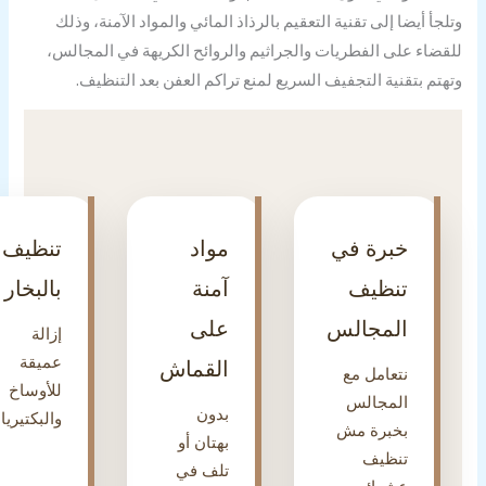
لجأ أيضا إلى تقنية التعقيم بالرذاذ المائي والمواد الآمنة، وذلك
قضاء على الفطريات والجراثيم والروائح الكريهة في المجالس،
هتم بتقنية التجفيف السريع لمنع تراكم العفن بعد التنظيف.
خبرة في
مواد
تنظيف
تنظيف
آمنة
بالبخار
المجالس
على
إزالة
عميقة
القماش
نتعامل مع
للأوساخ
المجالس
بدون
والبكتيريا.
بخبرة مش
بهتان أو
تنظيف
تلف في