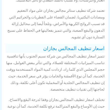
غبار والترسبات، ولا تسبب تأكسد المعدن أو تآكل البلاستيك.
تمد شركة تنظيف ستائر مجالس بجازان على مواد التعقيم
ضادات البكتيريا، لضمان القضاء على الفطريات والجراثيم التي
 تسبب الروائح الكريهة والأمراض، وتلجأ أيضا إلى محاليل إزالة
دهون والبقع الصعبة، والتي تتميز بفعاليتها في الحفاظ على نسيج
ستارة دون أي تشويه.
عار تنظيف المجالس بجازان
ميز اسعار تنظيف المجالس من شركة نسيم الجنوب بأنها تنافسية
اسب الميزانيات المختلفة للعملاء، والتي تتأثر ببعض العوامل، منها
م المجلس الذي كلما زاد، ازدادت كمية المواد المستخدمة ووقت
خدمة، كما أن نوع الأقمشة والخامات يؤثر في سعر الخدمة، حيث
 تنظيف المجالس الجلدية أو المخملية تكون أعلى تكلفة، وذلك
اجتها إلى تقنيات تنظيف متخصصة.
تلف اسعار تنظيف المجالس بجازان وفقا لدرجة البقع والاتساخ،
ث إن الأوساخ والبقع المتراكمة ترفع تكلفة الخدمة، كما أن نوعية