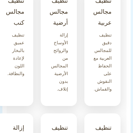
تنظيف
تنظيف
تنظيف
مجالس
مجالس
مجالس
عربية
أرضية
كنب
تنظيف
إزالة
تنظيف
دقيق
الأوساخ
عميق
للمجالس
والروائح
بالبخار
العربية مع
من
لإعادة
الحفاظ
المجالس
اللون
على
الأرضية
والنظافة.
النقوش
بدون
والقماش.
إتلاف.
تنظيف
تنظيف
إزالة