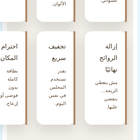
عشوائي.
الألوان.
إزالة
تجفيف
احترام
الروائح
سريع
المكان
نهائيًا
تقدر
نظافة
تستخدم
كاملة
مش بنغطي
المجلس
بدون
الريحة…
في نفس
فوضى أو
بنقضي
اليوم.
إزعاج.
عليها.