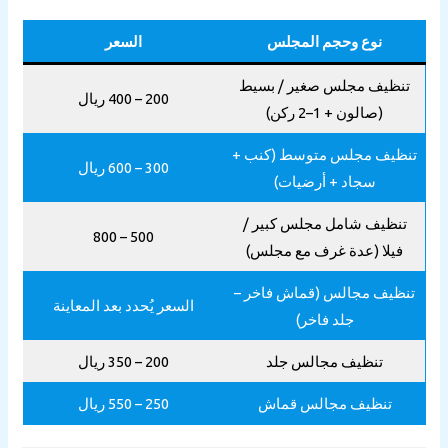
نوع وحجم المجلس
السعر
تنظيف مجلس صغير / بسيط
200 – 400 ريال
(صالون + 1–2 ركن)
نظيف مجلس متوسط (كنب +
300 – 600 ريال
سجاد + أرضيات)
تنظيف شامل مجلس كبير /
500 – 800
فيلا (عدة غرف مع مجلس)
نظيف مجالس (قماش فاخر –
السعر يُحدد بعد المعاينة
جلد فاخر)
تنظيف مجالس جلد
200 – 350 ريال
تنظيف مجالس قماش
250 – 550 ريال