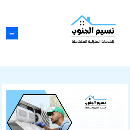
خطي
لى
لمحتوى