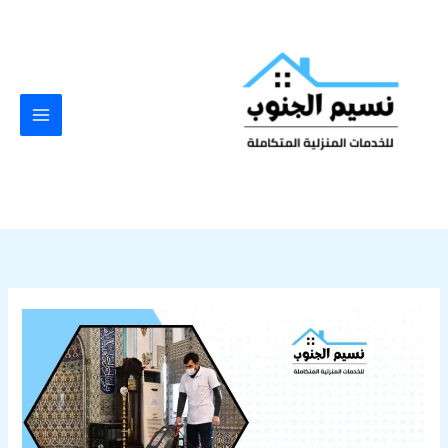
خطي
لى
لمحتوى