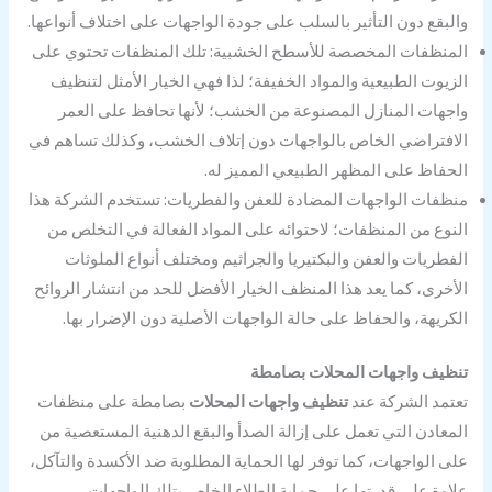
والبقع دون التأثير بالسلب على جودة الواجهات على اختلاف أنواعها.
المنظفات المخصصة للأسطح الخشبية: تلك المنظفات تحتوي على
الزيوت الطبيعية والمواد الخفيفة؛ لذا فهي الخيار الأمثل لتنظيف
واجهات المنازل المصنوعة من الخشب؛ لأنها تحافظ على العمر
الافتراضي الخاص بالواجهات دون إتلاف الخشب، وكذلك تساهم في
الحفاظ على المظهر الطبيعي المميز له.
منظفات الواجهات المضادة للعفن والفطريات: تستخدم الشركة هذا
النوع من المنظفات؛ لاحتوائه على المواد الفعالة في التخلص من
الفطريات والعفن والبكتيريا والجراثيم ومختلف أنواع الملوثات
الأخرى، كما يعد هذا المنظف الخيار الأفضل للحد من انتشار الروائح
الكريهة، والحفاظ على حالة الواجهات الأصلية دون الإضرار بها.
تنظيف واجهات المحلات بصامطة
تعتمد الشركة عند
تنظيف واجهات المحلات
بصامطة على منظفات
المعادن التي تعمل على إزالة الصدأ والبقع الدهنية المستعصية من
على الواجهات، كما توفر لها الحماية المطلوبة ضد الأكسدة والتآكل،
علاوة على قدرتها على حماية الطلاء الخاص بتلك الواجهات.