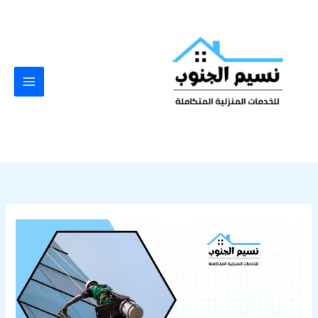
خطي
لى
لمحتوى