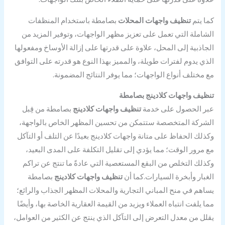
كما يتم
تنظيف واجهات المحلات
بصامطة باستخدام المنظفات
الشاملة التي تعمل على تعزيز مظهر الواجهات، وتوفير المزيد من
الجاذبية إلى المحل، علاوة على قدرتها على إزالة الأوساخ ومفعولها
الذي يدوم لفترات طويلة، والمميز بهذا النوع هو قدرته على التوافق
مع مختلف أنواع الواجهات؛ مما يوفر النتائج المضمونة.
تنظيف واجهات كلادينج بصامطة
عبر الحصول على خدمة
تنظيف واجهات كلادينج
بصامطة من قِبل
الشركة المتخصصة ستتمكن من تحسين المظهر الخاص بالواجهة،
وكذلك الحفاظ على متانة واجهات كلادينج بعيدًا عن التلف أو التآكل
مع مرور الوقت؛ مما يؤدي إلى تقليل التكلفة على المدى البعيد،
وكذلك التخلص من البقع المستعصية التي عادةً ما تنتج عن تراكم
الغبار وأبخرة السيارات.كما أن
تنظيف واجهات كلادينج
بصامطة
يساهم في منح المباني التجارية والمحلات المظهر الجذاب والرائع؛
مما يلفت انتباه العملاء ويزيد من القيمة العقارية الخاصة بها، وأيضًا
يقلل من معدل التعرض إلى التآكل الذي ينتج عن الكثير من العوامل،