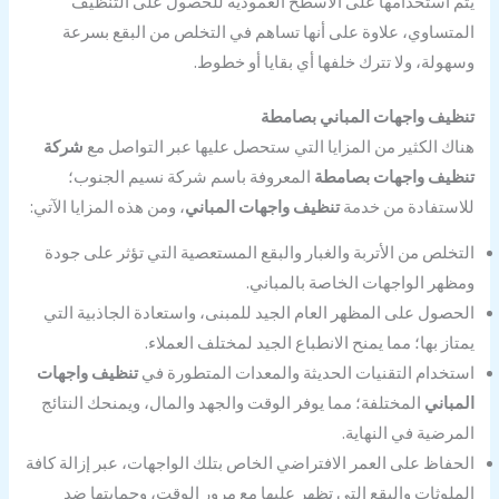
يتم استخدامها على الأسطح العمودية للحصول على التنظيف
المتساوي، علاوة على أنها تساهم في التخلص من البقع بسرعة
وسهولة، ولا تترك خلفها أي بقايا أو خطوط.
تنظيف واجهات المباني بصامطة
هناك الكثير من المزايا التي ستحصل عليها عبر التواصل مع
شركة
تنظيف واجهات بصامطة
المعروفة باسم شركة نسيم الجنوب؛
للاستفادة من خدمة
تنظيف واجهات المباني
، ومن هذه المزايا الآتي:
التخلص من الأتربة والغبار والبقع المستعصية التي تؤثر على جودة
ومظهر الواجهات الخاصة بالمباني.
الحصول على المظهر العام الجيد للمبنى، واستعادة الجاذبية التي
يمتاز بها؛ مما يمنح الانطباع الجيد لمختلف العملاء.
استخدام التقنيات الحديثة والمعدات المتطورة في
تنظيف واجهات
المباني
المختلفة؛ مما يوفر الوقت والجهد والمال، ويمنحك النتائج
المرضية في النهاية.
الحفاظ على العمر الافتراضي الخاص بتلك الواجهات، عبر إزالة كافة
الملوثات والبقع التي تظهر عليها مع مرور الوقت، وحمايتها ضد