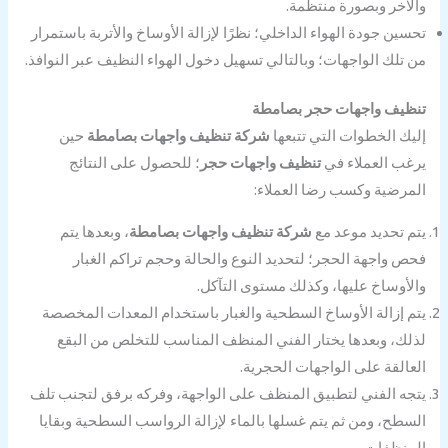
والآخر وبصورة منتظمة.
تحسين جودة الهواء الداخلي؛ نظرًا لإزالة الأوساخ والأتربة باستمرار
من تلك الواجهات؛ وبالتالي تسهيل دخول الهواء النظيف عبر النوافذ.
تنظيف واجهات حجر بصامطة
إليك الخطوات التي تتبعها
شركة تنظيف واجهات بصامطة
حين
يرغب العملاء في
تنظيف واجهات حجر
؛ للحصول على النتائج
المرضية وكسب رضا العملاء:
يتم تحديد موعد مع
شركة تنظيف واجهات بصامطة
، وبعدها يتم
فحص واجهة الحجر؛ لتحديد النوع والحالة وحجم تراكم الغبار
والأوساخ عليها، وكذلك مستوى التآكل.
يتم إزالة الأوساخ السطحية والغبار باستخدام المعدات المخصصة
لذلك، وبعدها يختار الفني المنظف المناسب للتخلص من البقع
العالقة على الواجهات الحجرية.
يتجه الفني لتطبيق المنظف على الواجهة، وفركه برفق لتجنب تلف
السطح، ومن ثم يتم غسلها بالماء لإزالة الرواسب السطحية وبقايا
المنظفات.