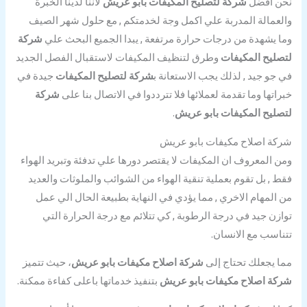
نحن افضل
شركة لتصليح المكيفات بابو عريش
لاننا لدينا الخبرة
والعمالة المدربة علي اكمل وجة لخدمتكم , مع حلول شهر الصيف
وما يشهدة من درجات حرارة مرتفعة , يبدا الجميع البحث علي
شركة
لتصليح المكيفات
وطرق لتنظيف المكيفات لاستقبال الفصل الجديد
في جو جيد , لذلك يجب الاستعانة ب
شركة لتصليح المكيفات
جيدة في
خبراتها وما تقدمة لعملائها فلا تترددوا في الاتصال بنا على
شركة
لتصليح المكيفات بابو عريش
.
شركة اصلاح مكيفات بابو عريش
ومن المعروف ان المكيفات لا يقتصر دورها علي تدفئة وتبريد الهواء
فقط , بل تقوم بعملية تنقية الهواء من الشوائب والملوثات والعديد
من المهام الاخري , مما يؤدي في النهاية بطبيعة الحال الي عمل
توازن جيد في درجة الرطوبة , كي تتلائم مع درجة الحرارة التي
تتناسب مع الانسان.
مما يجعلك تحتاج إلى
شركة اصلاح مكيفات بابو عريش
، حيث تتميز
شركة اصلاح مكيفات بابو عريش
بتنفيذ خدماتها باعلى كفاءة ممكنة.