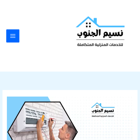
خطي
لى
لمحتوى