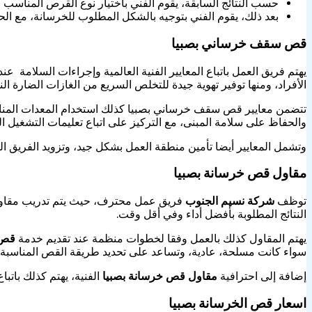
حسب النتائج السابقة، يقوم الفني باختيار نوع القرص المناسب
بعد ذلك، يقوم الفني بتوجيه بالشكل المطلوب للخرسانة، مع الح
قص سقف خرساني بصبيا
يهتم فريق العمل باتباع المعايير الفنية العالمية وإجراءات السلام
الأفراد، ومنها توفير تهوية جيدة للتخلص السريع من الغازات الضارة الن
تتضمن معايير قص سقف خرساني بصبيا كذلك استخدام المعدات المناس
والحفاظ على سلامة المبنى، مع التركيز على اتباع تعليمات التشغيل ال
وتشمل المعايير أيضا تأمين منطقة العمل بشكل جيد، وتزويد الفريق الف
مقاول قص خرسانة بصبيا
توظف
شركة نسيم الجنوب
فريق عمل محترف، حيث يتم تدريب مقاول 
النتائج المطلوبة بأفضل أداء وفي أقل وقت.
يهتم المقاول كذلك بالعمل وفقا لخطوات منظمة عند تقديم خدمة
قص 
سواء كانت مسلحة، عادية، وتساعد على تحديد طريقة القص المناسبة
إضافة إلى احترافية
مقاول قص خرسانة بصبيا
الفنية، يهتم كذلك باتب
اسعار قص الخرسانة بصبيا