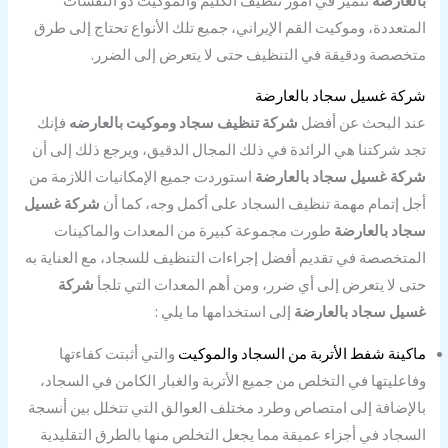
بالعارضه
نتميز في أمور تنظيف الكليم والموكيت ذو النقشات
المتعددة، وموكيت القم الإيراني، جميع تلك الأنواع تحتاج إلى طرق
متخصصة ودقيقة في التنظيف حتى لا يتعرض إلى الضرر.
شركة غسيل سجاد بالعارضة
عند البحث عن أفضل
شركة تنظيف سجاد وموكيت بالعارضه
فإنك
تجد شركتنا هي الرائدة في ذلك المجال الدقيق، ويرجع ذلك إلى أن
شركة غسيل سجاد بالعارضة
استوردت جميع الإمكانيات اللازمة من
أجل إتمام مهمة تنظيف السجاد على أكمل وجه، كما أن
شركة غسيل
سجاد بالعارضة
طورت مجموعة كبيرة من المعدات والماكينات
المتخصصة في تقديم أفضل إجراءات التنظيف للسجاد، مع العناية به
حتى لا يتعرض إلى أي ضرر، ومن أهم المعدات التي تلجأ
شركة
غسيل سجاد بالعارضة
إلى استخدامها ما يلي :
ماكينة شفط الأتربة من السجاد والموكيت
والتي أثبتت كفاءتها
وفاعليتها في التخلص من جميع الأتربة والغبار الكامن في السجاد،
بالإضافة إلى امتصاص وطرد مختلف العوالق التي تتخلل بين أنسجة
السجاد في أجزاء عميقة مما يجعل التخلص منها بالطرق التقليدية