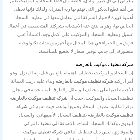
يتعرض إلى أي ضرر أو أذى، خاصة وأن قطع السجاد والموكيت تعتبر
من أهم قطع الديكور التي تهتم بها ربة المنزل، ولذلك فإنها تعطي
أهمية كبيرة لاختيار الشركة التي تتعامل معها في تنظيف السجاد
الخاص بها، وهو ما ينتج عنه الاستعانة بشركتنا المتخصصة في أعمال
غسيل وتنظيف السجاد والموكيت على أكمل وجه، اعتماداً على
فريق من الخبراء في هذا المجال مع أجهزة ومعدات تكنولوجية
متطورة، إلى جانب توفير أسعار لا تخضع للمنافسة.
شركه تنظيف موكيت بالعارضه
إن السجاد والموكيت يحظيان باهتمام بالغ من قبل ربة المنزل، وهو
أمر أدركته
شركه تنظيف موكيت بالعارضه
وبناء عليه دربت العمالة
الأجنبية لديها على مختلف الوسائل والطرق المستحدثة في مجال
تنظيف السجاد والموكيت، حيث أن
شركه تنظيف موكيت بالعارضه
توفر إمكانية تنظيف السجاد بجميع أنواعه، حيث نقوم في
شركه
تنظيف موكيت بالعارضه
بتنظيف السجاد الأصفهاني، والسجاد
اليدوي، وكذلك السجاد الشاج، بالإضافة إلى تنظيف التركي
والقوقازي، ليس ذلك فقط بل أننا في
شركه تنظيف موكيت