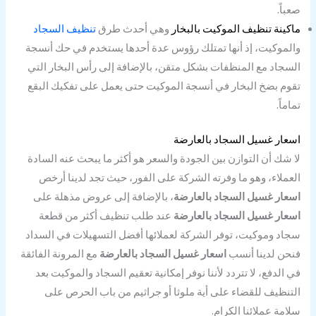
صعباً.
ماكينة تنظيف الموكيت بالبخار
وهي أحدث طرق
تنظيف السجاد
والموكيت، إذ أنها تمتلك رؤوس عدة أحدها يستخدم في حك أنسجة
السجاد مع المنظفات بشكل متقن، بالإضافة إلى رأس البخار التي
تقوم بضخ البخار في أنسجة الموكيت حتى يعمل على تفكيك البقع
تماماً.
اسعار غسيل السجاد بالعارضة
لا شك أن التوازن بين الجودة والسعر هو أكثر ما يبحث عنه السادة
العملاء، وهو ما وفرته الشركة على الفور، حيث تجد لدينا أرخص
اسعار غسيل السجاد بالعارضة
، بالإضافة إلى عروض مذهلة على
اسعار غسيل السجاد بالعارضة
عند طلب تنظيف أكثر من قطعة
سجاد وموكيت، توفر الشركة لعملائها أفضل التسهيلات في السداد
فنحن لدينا أنسب
اسعار غسيل السجاد بالعارضة
مع المرونة الفائقة
في الدفع، لا تتردد لأننا نوفر إمكانية تعقيم السجاد والموكيت بعد
التنظيف للقضاء على أية ملوثا أو جراثيم من باب الحرص على
سلامة عملائنا الكرام.